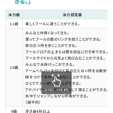
きる。」
泳力級
泳力認定基
11級
楽しくプールに通うことができる。
みんなと仲良くなってきた。
潜ってプールの底のリングを拾うことができる。
背の立つ所を歩くことができる。
プールフロアの上または間を自在に行き来できる。
プールサイドから元気よく飛び込むことができる。
みんなで水掛けっこができる。
10級
アームヘルパーを付けて背の立たない所をお散歩でき
顔をつけて水中で息を吐くことができる。
ひとりで2～3秒浮くことができる。
アドバイザーと一緒にダッコして潜ることができる。
スクロールできます
水中でジャンプしながら呼吸ができる。
（順不同）
9級
浮き身6秒以上