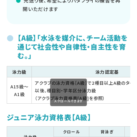
先送り後、希望によりバタフライの練習を再
開いただけます
【A級】「水泳を媒介に、チーム活動を
通じて社会性や自律性・自主性を育
む。」
泳力級
泳力認定基
アクラブの泳力資格［A級］で2種目以上A級のタイ
A15級～
以後、種目別・学年区分泳力級
A1級
（アクラブ泳力資格表[A級]を参照）
スクロールできます
ジュニア泳力資格表【A級】
クロール
背泳ぎ
泳力級