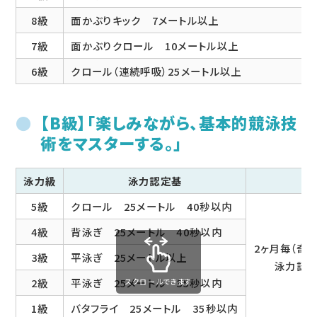
8級
面かぶりキック 7メートル以上
7級
面かぶりクロール 10メートル以上
6級
クロール（連続呼吸）25メートル以上
【B級】「楽しみながら、基本的競泳技
術をマスターする。」
泳力級
泳力認定基
認
5級
クロール 25メートル 40秒以内
4級
背泳ぎ 25メートル 40秒以内
2ヶ月毎（奇
3級
平泳ぎ 25メートル以上
泳力認定
2級
平泳ぎ 25メートル 35秒以内
スクロールできます
1級
バタフライ 25メートル 35秒以内