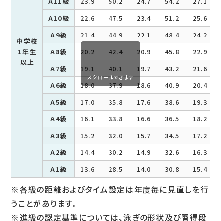
A11級
23.9
50.2
24.7
54.2
27.1
A10級
22.6
47.5
23.4
51.2
25.6
A9級
21.4
44.9
22.1
48.4
24.2
中学校
1年生
A8級
20.2
42.4
20.9
45.8
22.9
以上
A7級
19.1
40.1
19.7
43.2
21.6
スクロールできます
A6級
18.0
37.9
18.6
40.9
20.4
A5級
17.0
35.8
17.6
38.6
19.3
A4級
16.1
33.8
16.6
36.5
18.2
A3級
15.2
32.0
15.7
34.5
17.2
A2級
14.4
30.2
14.9
32.6
16.3
A1級
13.6
28.5
14.0
30.8
15.4
※各級の距離およびタイム設定は年度毎に見直しを行
うことがあります。
※進級の認定基準については、泳ぎの形状及び習得段