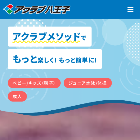
アクラブメソッド
で
もっと
楽しく! もっと簡単に!
ベビー/キッズ（親子）
ジュニア水泳/体操
成人