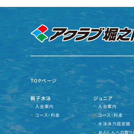
TOPページ
親子水泳
ジュニア
入会案内
入会案内
コース・料金
コース・料金
水泳泳力認定級
あんしんへの取り